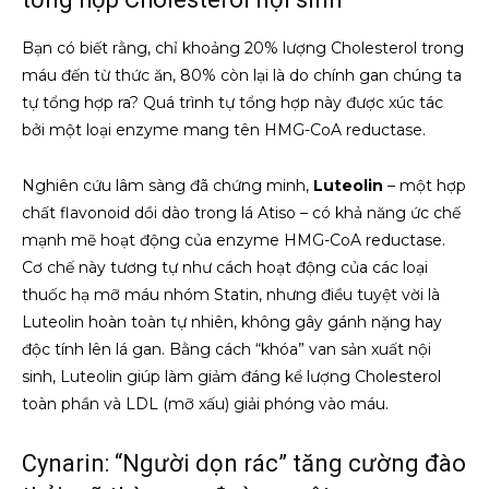
Bạn có biết rằng, chỉ khoảng 20% lượng Cholesterol trong
máu đến từ thức ăn, 80% còn lại là do chính gan chúng ta
tự tổng hợp ra? Quá trình tự tổng hợp này được xúc tác
bởi một loại enzyme mang tên HMG-CoA reductase.
Nghiên cứu lâm sàng đã chứng minh,
Luteolin
– một hợp
chất flavonoid dồi dào trong lá Atiso – có khả năng ức chế
mạnh mẽ hoạt động của enzyme HMG-CoA reductase.
Cơ chế này tương tự như cách hoạt động của các loại
thuốc hạ mỡ máu nhóm Statin, nhưng điều tuyệt vời là
Luteolin hoàn toàn tự nhiên, không gây gánh nặng hay
độc tính lên lá gan. Bằng cách “khóa” van sản xuất nội
sinh, Luteolin giúp làm giảm đáng kể lượng Cholesterol
toàn phần và LDL (mỡ xấu) giải phóng vào máu.
Cynarin: “Người dọn rác” tăng cường đào