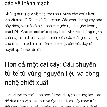
bảo vệ thành mạch
Không dừng lại ở việc hạ mỡ máu, Atiso còn chứa lượng
lớn Vitamin C, Rutin và Quercetin. Các chất chống oxy hóa
này đóng vai trò vô hiệu hóa các gốc tự do, ngăn không
cho LDL (Cholesterol xấu) bị oxy hóa. Nhờ đó, chúng ngăn
chặn sự hình thành và phát triển của các mảng xơ vữa, giữ
cho thành mạch máu luôn mềm mại, đàn hồi, duy trì
huyết áp ở mức ổn định.
Hơn cả một cái cây: Câu chuyện
tử tế từ vùng nguyên liệu và công
nghệ chiết xuất
Hiểu được cơ chế khoa học là một chuyện, nhưng làm sao
để đưa trọn vẹn Luteolin và Cynarin từ cái cây mọc trên
đất vào từng giọt sản phẩm đến tay người dùng lại là cả