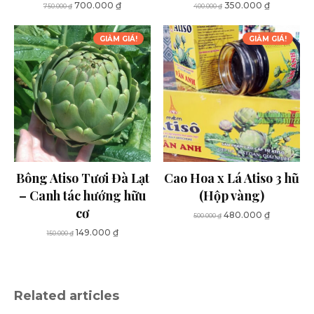
Giá
Giá
Giá
Giá
700.000
₫
350.000
₫
750.000
₫
400.000
₫
gốc
hiện
gốc
hiện
là:
tại
là:
tại
GIẢM GIÁ!
GIẢM GIÁ!
750.000 ₫.
là:
400.000 ₫.
là:
700.000 ₫.
350.000 ₫
Bông Atiso Tươi Đà Lạt
Cao Hoa x Lá Atiso 3 hũ
– Canh tác hướng hữu
(Hộp vàng)
cơ
Giá
Giá
480.000
₫
500.000
₫
gốc
hiện
Giá
Giá
149.000
₫
150.000
₫
là:
tại
gốc
hiện
500.000 ₫.
là:
là:
tại
480.000 ₫
150.000 ₫.
là:
149.000 ₫.
Related articles