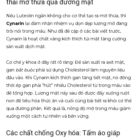
thải mỡ thừa qua đường mật
Nếu Luteolin ngăn không cho cơ thể tạo ra mỡ thừa, thì
Cynarin
lại đảm nhận nhiệm vụ dọn dẹp lượng mỡ đang
trôi nổi trong máu. Như đã đề cập ở các bài viết trước,
Cynarin là hoạt chất vàng kích thích túi mật tăng cường
sản xuất dịch mật.
Cơ chế y khoa ở đây rất rõ ràng: Để sản xuất ra axit mật,
gan
bắt buộc
phải sử dụng Cholesterol làm nguyên liệu
đầu vào. Khi Cynarin kích thích gan tăng tiết mật, nó đồng
thời ép gan phải “hút” nhiều Cholesterol từ trong máu vào
để tổng hợp. Lượng mật này sau đó được đẩy xuống ruột
non để tiêu hóa thức ăn và cuối cùng bài tiết ra khỏi cơ thể
qua đường phân. Kết quả là, nồng độ mỡ trong máu giảm
xuống một cách tự nhiên và bền vững.
Các chất chống Oxy hóa: Tấm áo giáp