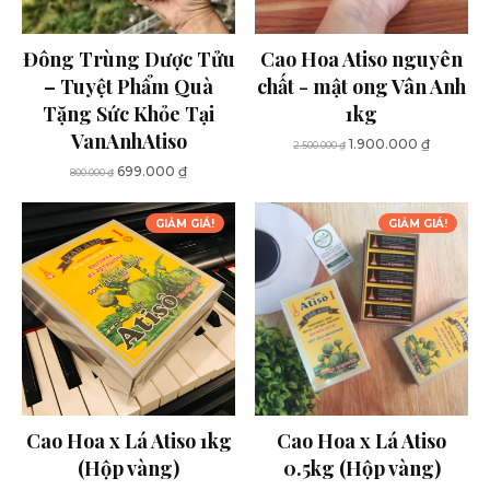
Đông Trùng Dược Tửu
Cao Hoa Atiso nguyên
– Tuyệt Phẩm Quà
chất - mật ong Vân Anh
Tặng Sức Khỏe Tại
1kg
VanAnhAtiso
Giá
Giá
1.900.000
₫
2.500.000
₫
gốc
hiện
Giá
Giá
699.000
₫
800.000
₫
là:
tại
gốc
hiện
2.500.000 ₫.
là:
là:
tại
GIẢM GIÁ!
GIẢM GIÁ!
1.900.00
800.000 ₫.
là:
699.000 ₫.
Cao Hoa x Lá Atiso 1kg
Cao Hoa x Lá Atiso
(Hộp vàng)
0.5kg (Hộp vàng)