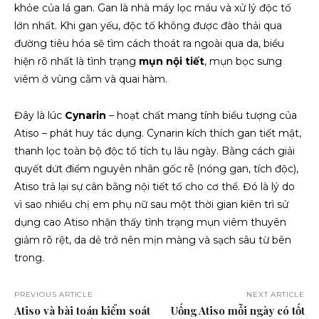
khỏe của lá gan. Gan là nhà máy lọc máu và xử lý độc tố
lớn nhất. Khi gan yếu, độc tố không được đào thải qua
đường tiêu hóa sẽ tìm cách thoát ra ngoài qua da, biểu
hiện rõ nhất là tình trạng
mụn nội tiết
, mụn bọc sưng
viêm ở vùng cằm và quai hàm.
Đây là lúc
Cynarin
– hoạt chất mang tính biểu tượng của
Atiso – phát huy tác dụng. Cynarin kích thích gan tiết mật,
thanh lọc toàn bộ độc tố tích tụ lâu ngày. Bằng cách giải
quyết dứt điểm nguyên nhân gốc rễ (nóng gan, tích độc),
Atiso trả lại sự cân bằng nội tiết tố cho cơ thể. Đó là lý do
vì sao nhiều chị em phụ nữ sau một thời gian kiên trì sử
dụng cao Atiso nhận thấy tình trạng mụn viêm thuyên
giảm rõ rệt, da dẻ trở nên mịn màng và sạch sâu từ bên
trong.
PREVIOUS ARTICLE
NEXT ARTICLE
Atiso và bài toán kiểm soát
Uống Atiso mỗi ngày có tốt