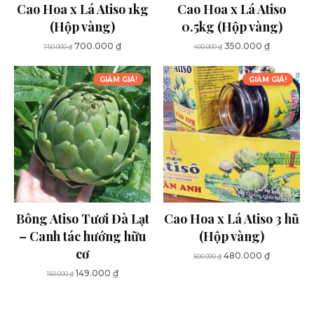
Cao Hoa x Lá Atiso 1kg
Cao Hoa x Lá Atiso
(Hộp vàng)
0.5kg (Hộp vàng)
Giá
Giá
Giá
Giá
700.000
₫
350.000
₫
750.000
₫
400.000
₫
gốc
hiện
gốc
hiện
là:
tại
là:
tại
GIẢM GIÁ!
GIẢM GIÁ!
750.000 ₫.
là:
400.000 ₫.
là:
700.000 ₫.
350.000 ₫
Bông Atiso Tươi Đà Lạt
Cao Hoa x Lá Atiso 3 hũ
– Canh tác hướng hữu
(Hộp vàng)
cơ
Giá
Giá
480.000
₫
500.000
₫
gốc
hiện
Giá
Giá
149.000
₫
150.000
₫
là:
tại
gốc
hiện
500.000 ₫.
là:
là:
tại
480.000 ₫