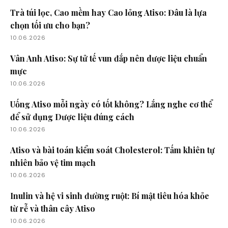
Trà túi lọc, Cao mềm hay Cao lỏng Atiso: Đâu là lựa
chọn tối ưu cho bạn?
10.06.2026
Vân Anh Atiso: Sự tử tế vun đắp nên dược liệu chuẩn
mực
10.06.2026
Uống Atiso mỗi ngày có tốt không? Lắng nghe cơ thể
để sử dụng Dược liệu đúng cách
10.06.2026
Atiso và bài toán kiểm soát Cholesterol: Tấm khiên tự
nhiên bảo vệ tim mạch
10.06.2026
Inulin và hệ vi sinh đường ruột: Bí mật tiêu hóa khỏe
từ rễ và thân cây Atiso
10.06.2026