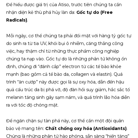
Để hiểu được giá trị của Atiso, trước tiên chúng ta cần
nhận diện kẻ thù phá hủy làn da:
Gốc tự do (Free
Radicals)
.
Mỗi ngày, cơ thể chúng ta phải đối mặt với hàng tỷ gốc tự
do sinh ra từ tia UV, khói bụi ô nhiễm, căng thẳng công
việc, hay thậm chí từ những thực phẩm công nghiệp
chúng ta nạp vào. Gốc tự do là những phân tử không ổn
định, chúng đi “đánh cắp” electron từ các tế bào khỏe
mạnh (bao gồm cả tế bào da, collagen và elastin). Quá
trình “ăn cướp” này được gọi là sự oxy hóa, dẫn đến hậu
quả cấu trúc da bị phá vỡ, độ đàn hồi suy giảm, hắc sắc tố
melanin tăng sinh gây sạm nám, và quá trình lão hóa diễn
ra với tốc độ chóng mặt.
Để ngăn chặn sự tàn phá này, cơ thể cần một đội quân
bảo vệ mang tên:
Chất chống oxy hóa (Antioxidants)
.
Chúng là những phân tử hào phóng, sẵn sàng “hiến tặng”