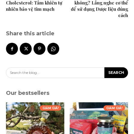
Cholesterol: Tấm khiên tự
không? Lắng nghe cơ thể
nhiên bảo vệ tim mạch
để sử dụng Dược liệu đúng
cách
Share this article
Search the blog...
SEARCH
Our bestsellers
GIẢM GIÁ!
GIẢM GIÁ!