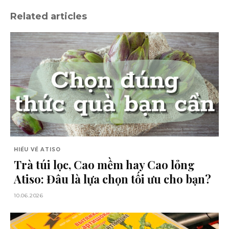
150.000 ₫.
là:
149.000 ₫.
Related articles
HIỂU VỀ ATISO
Trà túi lọc, Cao mềm hay Cao lỏng
Atiso: Đâu là lựa chọn tối ưu cho bạn?
10.06.2026