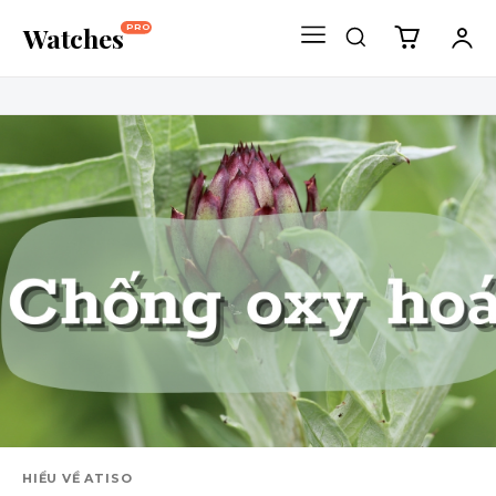
Watches
PRO
HIỂU VỀ ATISO