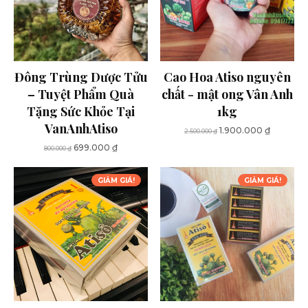
Đông Trùng Dược Tửu
Cao Hoa Atiso nguyên
– Tuyệt Phẩm Quà
chất - mật ong Vân Anh
Tặng Sức Khỏe Tại
1kg
VanAnhAtiso
Giá
Giá
1.900.000
₫
2.500.000
₫
gốc
hiện
Giá
Giá
699.000
₫
800.000
₫
là:
tại
gốc
hiện
2.500.000 ₫.
là:
là:
tại
GIẢM GIÁ!
GIẢM GIÁ!
1.900.00
800.000 ₫.
là:
699.000 ₫.