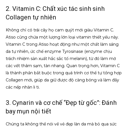
2. Vitamin C: Chất xúc tác sinh sinh
Collagen tự nhiên
Không chỉ có trái cây họ cam quýt mới giàu Vitamin C.
Atiso cũng chứa một lượng lớn loại vitamin thiết yếu này.
Vitamin C trong Atiso hoạt động như một chất làm sáng
da tự nhiên, ức chế enzyme Tyrosinase (enzyme chịu
trách nhiệm sản xuất hắc sắc tố melanin), từ đó làm mờ
các vết thâm sạm, tàn nhang. Quan trọng hơn, Vitamin C
là thành phần bắt buộc trong quá trình cơ thể tự tổng hợp
Collagen mới, giúp da giữ được độ căng bóng và làm đầy
các nếp nhăn li ti.
3. Cynarin và cơ chế “Đẹp từ gốc”: Đánh
bay mụn nội tiết
Chúng ta không thể nói về vẻ đẹp làn da mà bỏ qua sức