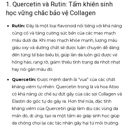
1. Quercetin và Rutin: Tấm khiên sinh
học vững chắc bảo vệ Collagen
Rutin:
Đây là một loại flavonoid nổi tiếng với khả năng
củng cố và tăng cường sức bền của các mao mạch
máu dưới da. Khi mao mạch khỏe mạnh, lượng máu
giàu oxy và dưỡng chất sẽ được luân chuyển dễ dàng
đến từng tế bào biểu bì, giúp làn da luôn giữ được vẻ
hồng hào, rạng rỡ, giảm thiểu tình trạng da nhợt nhạt
hay nổi gân máu đỏ.
Quercetin:
Được mệnh danh là “vua” của các chất
kháng viêm tự nhiên. Quercetin trong lá và hoa Atiso
có khả năng ức chế sự đứt gãy của các sợi Collagen và
Elastin do gốc tự do gây ra. Hơn thế nữa, đặc tính
kháng viêm của Quercetin giúp làm dịu các vùng da
mẩn đỏ, dị ứng, tạo ra một tấm áo giáp sinh học giúp
da chống chọi lại các tác nhân gây hại từ môi trường.