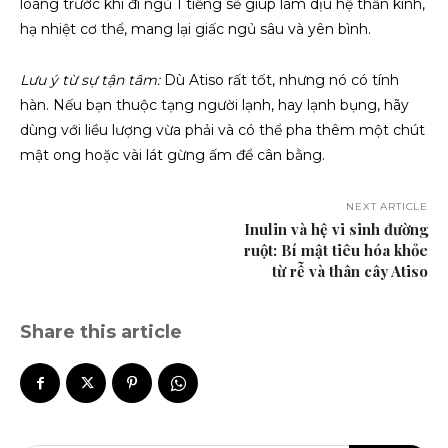
loãng trước khi đi ngủ 1 tiếng sẽ giúp làm dịu hệ thần kinh,
hạ nhiệt cơ thể, mang lại giấc ngủ sâu và yên bình.
Lưu ý từ sự tận tâm:
Dù Atiso rất tốt, nhưng nó có tính
hàn. Nếu bạn thuộc tạng người lạnh, hay lạnh bụng, hãy
dùng với liều lượng vừa phải và có thể pha thêm một chút
mật ong hoặc vài lát gừng ấm để cân bằng.
NEXT ARTICLE
Inulin và hệ vi sinh đường
ruột: Bí mật tiêu hóa khỏe
từ rễ và thân cây Atiso
Share this article