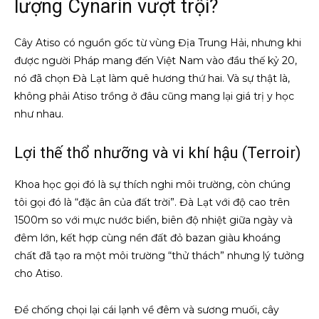
lượng Cynarin vượt trội?
Cây Atiso có nguồn gốc từ vùng Địa Trung Hải, nhưng khi
được người Pháp mang đến Việt Nam vào đầu thế kỷ 20,
nó đã chọn Đà Lạt làm quê hương thứ hai. Và sự thật là,
không phải Atiso trồng ở đâu cũng mang lại giá trị y học
như nhau.
Lợi thế thổ nhưỡng và vi khí hậu (Terroir)
Khoa học gọi đó là sự thích nghi môi trường, còn chúng
tôi gọi đó là “đặc ân của đất trời”. Đà Lạt với độ cao trên
1500m so với mực nước biển, biên độ nhiệt giữa ngày và
đêm lớn, kết hợp cùng nền đất đỏ bazan giàu khoáng
chất đã tạo ra một môi trường “thử thách” nhưng lý tưởng
cho Atiso.
Để chống chọi lại cái lạnh về đêm và sương muối, cây