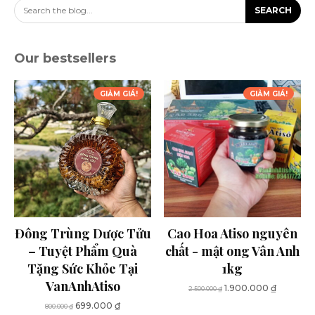
Search the blog...
SEARCH
Our bestsellers
GIẢM GIÁ!
GIẢM GIÁ!
Đông Trùng Dược Tửu
Cao Hoa Atiso nguyên
– Tuyệt Phẩm Quà
chất - mật ong Vân Anh
Tặng Sức Khỏe Tại
1kg
VanAnhAtiso
Giá
Giá
1.900.000
₫
2.500.000
₫
gốc
hiện
Giá
Giá
699.000
₫
800.000
₫