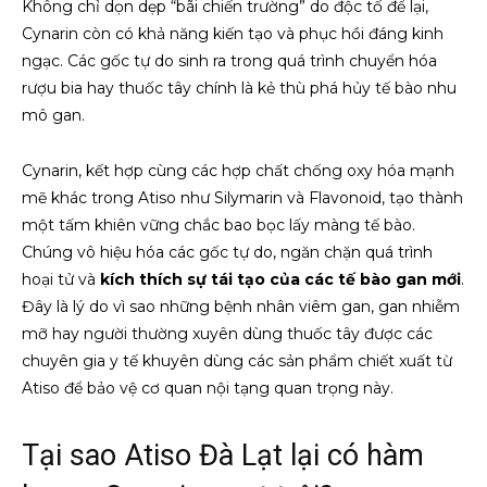
Không chỉ dọn dẹp “bãi chiến trường” do độc tố để lại,
Cynarin còn có khả năng kiến tạo và phục hồi đáng kinh
ngạc. Các gốc tự do sinh ra trong quá trình chuyển hóa
rượu bia hay thuốc tây chính là kẻ thù phá hủy tế bào nhu
mô gan.
Cynarin, kết hợp cùng các hợp chất chống oxy hóa mạnh
mẽ khác trong Atiso như Silymarin và Flavonoid, tạo thành
một tấm khiên vững chắc bao bọc lấy màng tế bào.
Chúng vô hiệu hóa các gốc tự do, ngăn chặn quá trình
hoại tử và
kích thích sự tái tạo của các tế bào gan mới
.
Đây là lý do vì sao những bệnh nhân viêm gan, gan nhiễm
mỡ hay người thường xuyên dùng thuốc tây được các
chuyên gia y tế khuyên dùng các sản phẩm chiết xuất từ
Atiso để bảo vệ cơ quan nội tạng quan trọng này.
Tại sao Atiso Đà Lạt lại có hàm