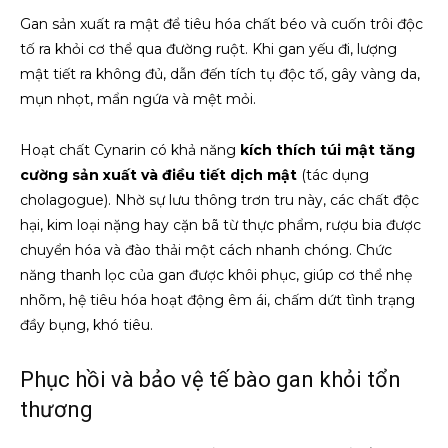
Gan sản xuất ra mật để tiêu hóa chất béo và cuốn trôi độc
tố ra khỏi cơ thể qua đường ruột. Khi gan yếu đi, lượng
mật tiết ra không đủ, dẫn đến tích tụ độc tố, gây vàng da,
mụn nhọt, mẩn ngứa và mệt mỏi.
Hoạt chất Cynarin có khả năng
kích thích túi mật tăng
cường sản xuất và điều tiết dịch mật
(tác dụng
cholagogue). Nhờ sự lưu thông trơn tru này, các chất độc
hại, kim loại nặng hay cặn bã từ thực phẩm, rượu bia được
chuyển hóa và đào thải một cách nhanh chóng. Chức
năng thanh lọc của gan được khôi phục, giúp cơ thể nhẹ
nhõm, hệ tiêu hóa hoạt động êm ái, chấm dứt tình trạng
đầy bụng, khó tiêu.
Phục hồi và bảo vệ tế bào gan khỏi tổn
thương