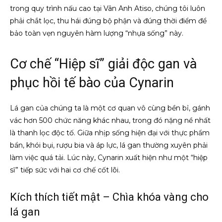
trong quy trình nấu cao tại Vân Anh Atiso, chúng tôi luôn
phải chắt lọc, thu hái đúng bộ phận và đúng thời điểm để
bảo toàn vẹn nguyên hàm lượng “nhựa sống” này.
Cơ chế “Hiệp sĩ” giải độc gan và
phục hồi tế bào của Cynarin
Lá gan của chúng ta là một cơ quan vô cùng bền bỉ, gánh
vác hơn 500 chức năng khác nhau, trong đó nặng nề nhất
là thanh lọc độc tố. Giữa nhịp sống hiện đại với thực phẩm
bẩn, khói bụi, rượu bia và áp lực, lá gan thường xuyên phải
làm việc quá tải. Lúc này, Cynarin xuất hiện như một “hiệp
sĩ” tiếp sức với hai cơ chế cốt lõi.
Kích thích tiết mật – Chìa khóa vàng cho
lá gan