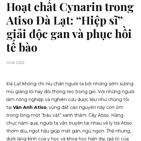
Hoạt chất Cynarin trong
Atiso Đà Lạt: “Hiệp sĩ”
giải độc gan và phục hồi
tế bào
10.06.2026
Đà Lạt không chỉ níu chân người ta bởi những sớm sương
mù giăng lối hay đồi thông reo trong gió. Với những người
làm nông nghiệp và nghiên cứu dược liệu như chúng tôi
tại
Vân Anh Atiso
, vùng đất cao nguyên này còn ôm
trong lòng một “báu vật” xanh thẳm: Cây Atiso. Hàng
chục năm qua, người ta vẫn truyền tai nhau về ly trà Atiso
thơm dịu, ngọt hậu giúp mát gan, ngủ ngon. Thế nhưng,
dưới lăng kính của y học và khoa học hiện đại, giá trị của