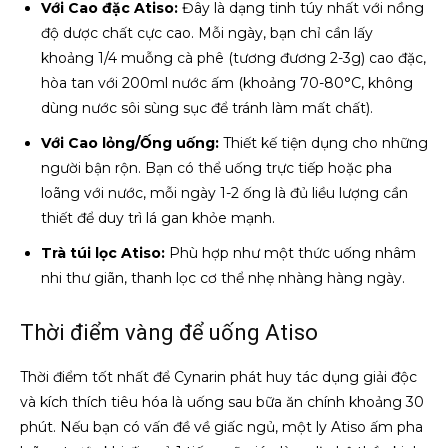
Với Cao đặc Atiso:
Đây là dạng tinh túy nhất với nồng
độ dược chất cực cao. Mỗi ngày, bạn chỉ cần lấy
khoảng 1/4 muỗng cà phê (tương đương 2-3g) cao đặc,
hòa tan với 200ml nước ấm (khoảng 70-80°C, không
dùng nước sôi sùng sục để tránh làm mất chất).
Với Cao lỏng/Ống uống:
Thiết kế tiện dụng cho những
người bận rộn. Bạn có thể uống trực tiếp hoặc pha
loãng với nước, mỗi ngày 1-2 ống là đủ liều lượng cần
thiết để duy trì lá gan khỏe mạnh.
Trà túi lọc Atiso:
Phù hợp như một thức uống nhâm
nhi thư giãn, thanh lọc cơ thể nhẹ nhàng hàng ngày.
Thời điểm vàng để uống Atiso
Thời điểm tốt nhất để Cynarin phát huy tác dụng giải độc
và kích thích tiêu hóa là uống sau bữa ăn chính khoảng 30
phút. Nếu bạn có vấn đề về giấc ngủ, một ly Atiso ấm pha