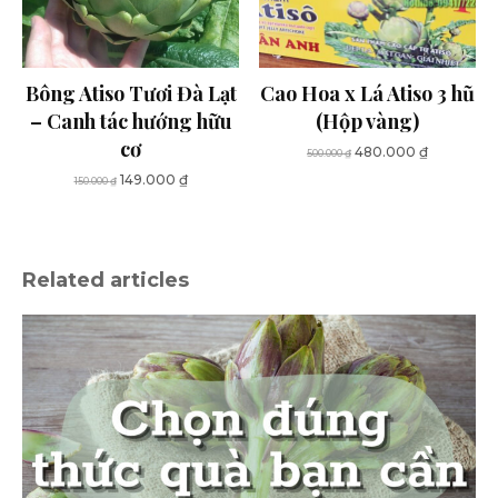
Bông Atiso Tươi Đà Lạt
Cao Hoa x Lá Atiso 3 hũ
– Canh tác hướng hữu
(Hộp vàng)
cơ
Giá
Giá
480.000
₫
500.000
₫
gốc
hiện
Giá
Giá
149.000
₫
150.000
₫
là:
tại
gốc
hiện
500.000 ₫.
là:
là:
tại
480.000 ₫
150.000 ₫.
là:
149.000 ₫.
Related articles