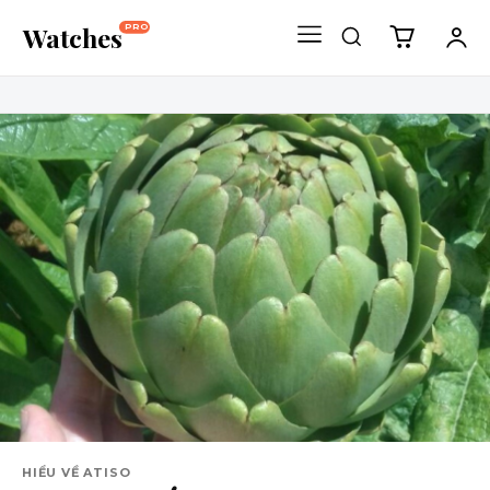
Watches
PRO
HIỂU VỀ ATISO