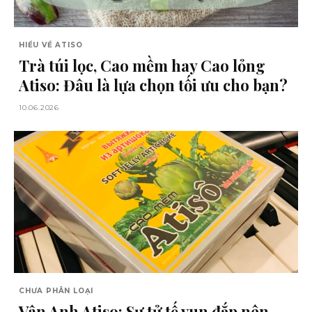
HIỂU VỀ ATISO
Trà túi lọc, Cao mềm hay Cao lỏng
Atiso: Đâu là lựa chọn tối ưu cho bạn?
10.06.2026
CHƯA PHÂN LOẠI
Vân Anh Atiso: Sự tử tế vun đắp nên